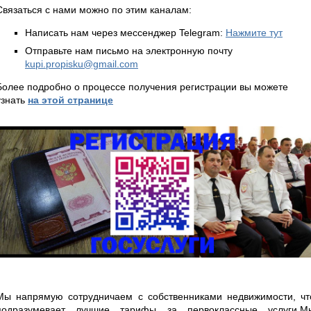
Связаться с нами можно по этим каналам:
Написать нам через мессенджер Telegram:
Нажмите тут
Отправьте нам письмо на электронную почту
kupi.propisku@gmail.com
Более подробно о процессе получения регистрации вы можете
узнать
на этой странице
Мы напрямую сотрудничаем с собственниками недвижимости, чт
подразумевает лучшие тарифы за первоклассные услуги.М