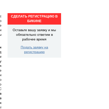
с
СДЕЛАТЬ РЕГИСТРАЦИЮ В
о
БИКИНЕ
е
и
Оставьте вашу заявку и мы
ы
обязательно ответим в
рабочее время
и
Подать заявку на
я
регистрацию
м
у
я
е
и
о
ю
С
в
в
к
т