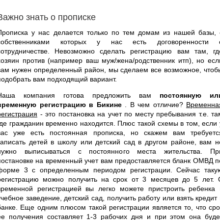
Важно знать о прописке
Прописка у нас делается только по тем домам из нашей базы, 
собственниками которых у нас есть договоренности 
сотрудничестве. Невозможно сделать регистрацию вам там, гд
хозяин против (например ваш муж/жена/родственник итп), но есл
вам нужен определенный район, мы сделаем все возможное, чтоб
подобрать вам подходящий вариант.
Наша компания готова предложить вам
постоянную ил
временную регистрацию в Бикине
. В чем отличие?
Временна
регистрация
- это постановка на учет по месту пребывания т.е. та
где гражданин временно находится. Плюс такой схемы в том, если 
вас уже есть постоянная прописка, но скажем вам требуетс
записать детей в школу или детский сад в другом районе, вам н
нужно выписываться с постоянного места жительства. Пр
постановке на временный учет вам предоставляется бланк ОМВД п
форме 3 с определенным периодом регистрации. Сейчас таку
регистрацию можно получить на срок от 3 месяцев до 5 лет. 
временной регистрацией вы легко можете пристроить ребенка 
учебное заведение, детский сад, получить работу или взять кредит 
банке. Еще одним плюсом такой регистрации является то, что сро
ее получения составляет 1-3 рабочих дня и при этом она буде