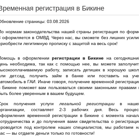
Временная регистрация в Бикине
Обновление страницы: 03.08.2026
По нормам законодательства нашей страны регистрация по форм
3 оформляется в ОМВД. Через нас, вы сможете без лишних усили
приобрести легитимную прописку с защитой на весь срок!
Помощь в оформлении
регистрации в Бикине
на сегодняшни
день необходима, так как с помощью нее, вы можете заполучит
высокооплачиваемую работу, записать детишек в хорошую школ
или дет.сад, получить займ в банке или поставить на уче
автомобиль в ГАИ. Иначе говоря, получение временной регистраци
в Бикине поможет вам пользоваться своими законными правами 
быть более уверенным в вашем будущем.
Срок получения услуги
легальной регистрации
в наше
организации, составляет 2-3 рабочих дня. Весь процес
оформления временной регистрации в Бикине с момента начал
сотрудничества и до получения вами свидетельства о регистраци
проводится под контролем наших специалистов, мы работаем н
вас — вы отдаете деньги только по готовности!