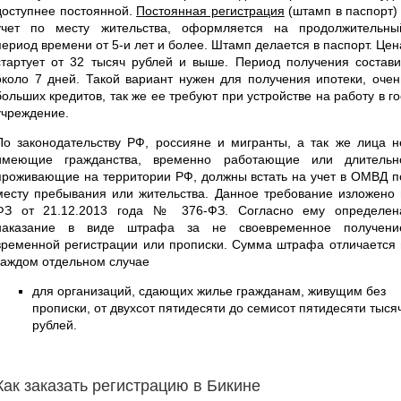
доступнее постоянной.
Постоянная регистрация
(штамп в паспорт) 
учет по месту жительства, оформляется на продолжительны
период времени от 5-и лет и более. Штамп делается в паспорт. Цен
стартует от 32 тысяч рублей и выше. Период получения состави
около 7 дней. Такой вариант нужен для получения ипотеки, очен
больших кредитов, так же ее требуют при устройстве на работу в го
учреждение.
По законодательству РФ, россияне и мигранты, а так же лица н
имеющие гражданства, временно работающие или длительн
проживающие на территории РФ, должны встать на учет в ОМВД п
месту пребывания или жительства. Данное требование изложено 
ФЗ от 21.12.2013 года № 376-ФЗ. Согласно ему определен
наказание в виде штрафа за не своевременное получени
временной регистрации или прописки. Сумма штрафа отличается 
каждом отдельном случае
для организаций, сдающих жилье гражданам, живущим без
прописки, от двухсот пятидесяти до семисот пятидесяти тыся
рублей.
Как заказать регистрацию в Бикине