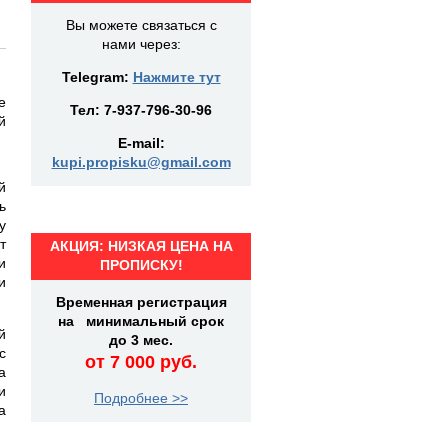
Вы можете связаться с
нами через:
Telegram:
Нажмите тут
е
Тел:
7-937-796-30-96
й
E-mail:
kupi.propisku@gmail.com
й
ь
у
т
АКЦИЯ: НИЗКАЯ ЦЕНА НА
и
ПРОПИСКУ!
и
Временная регистрация
на минимальный срок
й
до 3 мес.
с
от 7 000 руб.
а
и
Подробнее >>
а